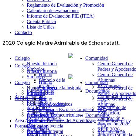
Reglamento de Evaluación y Promoción
Calendario de evaluaciones
Informe de Evaluación PIE (ITEA)
Cuenta Pública
Lista de Útiles
Contacto
2020 Colegio Madre Admirable de Schoenstatt.
Colegio
Comunidad
Nuestra historia
Centro General de
Colegio
Símbolos
Padres y Apoderado
Nuestra historia
Himno
Centro General de
Simbolos
Símbolo de la
Alumnas
Himno
Colegio
Comunidad
insignia
Ex Alumnas
Símbolo de la insignia
Nuestra historia
Centro General de
Infraestructura
Documentos
Infraestructura
Símbolos
Padres y Apoderado
Área Académica
Comunicado Ley
Área Académica
Himno
Centro General de
Resultados
TEA.
Resultados Académicos
Símbolo de la
Alumnas
Académicos
Reglamento de
Talleres Jornada Escolar Completa – JEC
insignia
Ex Alumnas
Talleres Jornada
Evaluación,
Actividades Extracurriculares
Infraestructura
Documentos
Escolar Completa –
Calificación y
Centro de Recursos del Aprendizaje
Área Académica
Comunicado Ley
JEC
Promoción 2026
Formación y convivencia
Resultados
TEA.
Actividades
RICE 2026..
Formación Integral
Académicos
Reglamento de
Extracurriculares
Protocolo sobre la