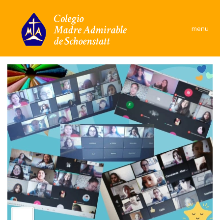
×
menu
Colegio
Área Académica
Formación y convivencia
Convivencia Escolar
Comunidad
Documentos