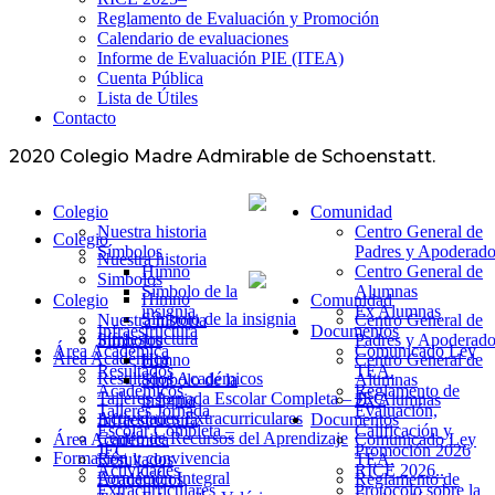
Reglamento de Evaluación y Promoción
Calendario de evaluaciones
Informe de Evaluación PIE (ITEA)
Cuenta Pública
Lista de Útiles
Contacto
2020 Colegio Madre Admirable de Schoenstatt.
Colegio
Comunidad
Nuestra historia
Centro General de
Colegio
Símbolos
Padres y Apoderado
Nuestra historia
Himno
Centro General de
Simbolos
Símbolo de la
Alumnas
Himno
Colegio
Comunidad
insignia
Ex Alumnas
Símbolo de la insignia
Nuestra historia
Centro General de
Infraestructura
Documentos
Infraestructura
Símbolos
Padres y Apoderado
Área Académica
Comunicado Ley
Área Académica
Himno
Centro General de
Resultados
TEA.
Resultados Académicos
Símbolo de la
Alumnas
Académicos
Reglamento de
Talleres Jornada Escolar Completa – JEC
insignia
Ex Alumnas
Talleres Jornada
Evaluación,
Actividades Extracurriculares
Infraestructura
Documentos
Escolar Completa –
Calificación y
Centro de Recursos del Aprendizaje
Área Académica
Comunicado Ley
JEC
Promoción 2026
Formación y convivencia
Resultados
TEA.
Actividades
RICE 2026..
Formación Integral
Académicos
Reglamento de
Extracurriculares
Protocolo sobre la