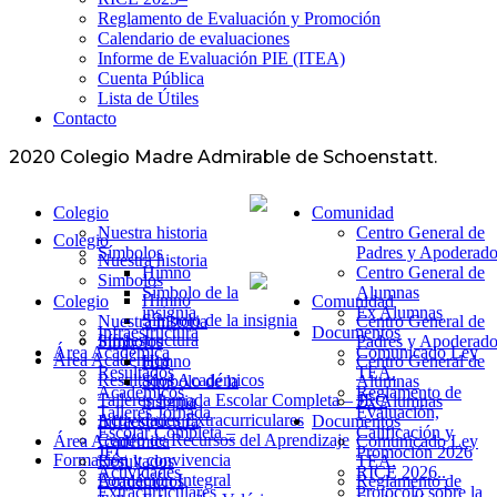
Reglamento de Evaluación y Promoción
Calendario de evaluaciones
Informe de Evaluación PIE (ITEA)
Cuenta Pública
Lista de Útiles
Contacto
2020 Colegio Madre Admirable de Schoenstatt.
Colegio
Comunidad
Nuestra historia
Centro General de
Colegio
Símbolos
Padres y Apoderado
Nuestra historia
Himno
Centro General de
Simbolos
Símbolo de la
Alumnas
Himno
Colegio
Comunidad
insignia
Ex Alumnas
Símbolo de la insignia
Nuestra historia
Centro General de
Infraestructura
Documentos
Infraestructura
Símbolos
Padres y Apoderado
Área Académica
Comunicado Ley
Área Académica
Himno
Centro General de
Resultados
TEA.
Resultados Académicos
Símbolo de la
Alumnas
Académicos
Reglamento de
Talleres Jornada Escolar Completa – JEC
insignia
Ex Alumnas
Talleres Jornada
Evaluación,
Actividades Extracurriculares
Infraestructura
Documentos
Escolar Completa –
Calificación y
Centro de Recursos del Aprendizaje
Área Académica
Comunicado Ley
JEC
Promoción 2026
Formación y convivencia
Resultados
TEA.
Actividades
RICE 2026..
Formación Integral
Académicos
Reglamento de
Extracurriculares
Protocolo sobre la