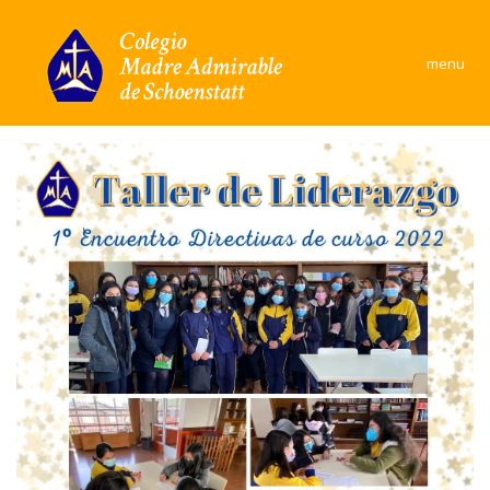
×
menu
Colegio
Área Académica
Formación y convivencia
Convivencia Escolar
Comunidad
Documentos