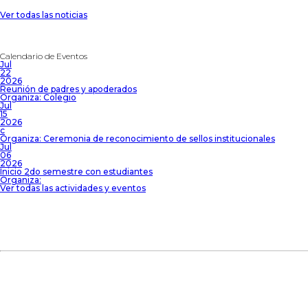
Ver todas las noticias
Calendario de Eventos
Jul
22
2026
Reunión de padres y apoderados
Organiza: Colegio
Jul
15
2026
c
Organiza: Ceremonia de reconocimiento de sellos institucionales
Jul
06
2026
Inicio 2do semestre con estudiantes
Organiza:
Ver todas las actividades y eventos