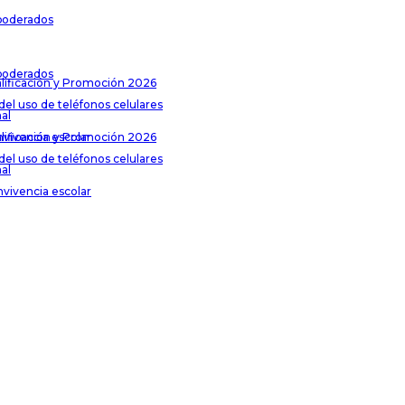
poderados
poderados
lificación y Promoción 2026
del uso de teléfonos celulares
al
lificación y Promoción 2026
nvivencia escolar
del uso de teléfonos celulares
al
nvivencia escolar