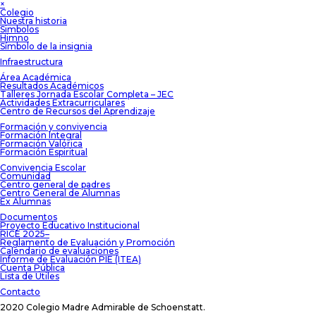
×
Colegio
Nuestra historia
Simbolos
Himno
Símbolo de la insignia
Infraestructura
Área Académica
Resultados Académicos
Talleres Jornada Escolar Completa – JEC
Actividades Extracurriculares
Centro de Recursos del Aprendizaje
Formación y convivencia
Formación Integral
Formación Valórica
Formación Espiritual
Convivencia Escolar
Comunidad
Centro general de padres
Centro General de Alumnas
Ex Alumnas
Documentos
Proyecto Educativo Institucional
RICE 2025–
Reglamento de Evaluación y Promoción
Calendario de evaluaciones
Informe de Evaluación PIE (ITEA)
Cuenta Pública
Lista de Útiles
Contacto
2020 Colegio Madre Admirable de Schoenstatt.