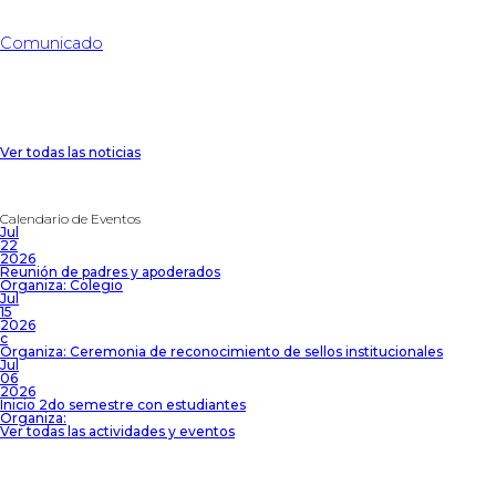
Comunicado
Ver todas las noticias
Calendario de Eventos
Jul
22
2026
Reunión de padres y apoderados
Organiza: Colegio
Jul
15
2026
c
Organiza: Ceremonia de reconocimiento de sellos institucionales
Jul
06
2026
Inicio 2do semestre con estudiantes
Organiza:
Ver todas las actividades y eventos