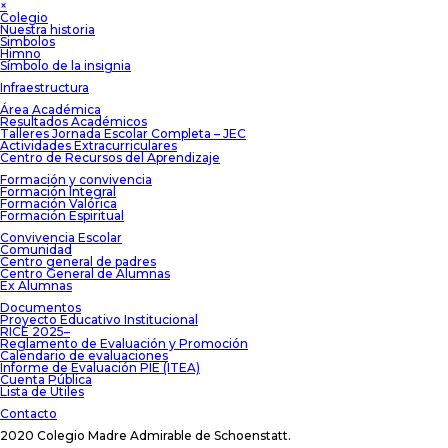
×
Colegio
Nuestra historia
Simbolos
Himno
Símbolo de la insignia
Infraestructura
Área Académica
Resultados Académicos
Talleres Jornada Escolar Completa – JEC
Actividades Extracurriculares
Centro de Recursos del Aprendizaje
Formación y convivencia
Formación Integral
Formación Valórica
Formación Espiritual
Convivencia Escolar
Comunidad
Centro general de padres
Centro General de Alumnas
Ex Alumnas
Documentos
Proyecto Educativo Institucional
RICE 2025–
Reglamento de Evaluación y Promoción
Calendario de evaluaciones
Informe de Evaluación PIE (ITEA)
Cuenta Pública
Lista de Útiles
Contacto
2020 Colegio Madre Admirable de Schoenstatt.