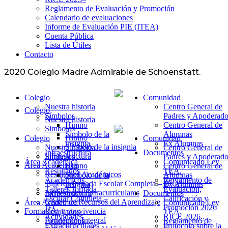
Reglamento de Evaluación y Promoción
Calendario de evaluaciones
Informe de Evaluación PIE (ITEA)
Cuenta Pública
Lista de Útiles
Contacto
2020 Colegio Madre Admirable de Schoenstatt.
Colegio
Comunidad
Nuestra historia
Centro General de
Colegio
Símbolos
Padres y Apoderado
Nuestra historia
Himno
Centro General de
Simbolos
Símbolo de la
Alumnas
Himno
Colegio
Comunidad
insignia
Ex Alumnas
Símbolo de la insignia
Nuestra historia
Centro General de
Infraestructura
Documentos
Infraestructura
Símbolos
Padres y Apoderado
Área Académica
Comunicado Ley
Área Académica
Himno
Centro General de
Resultados
TEA.
Resultados Académicos
Símbolo de la
Alumnas
Académicos
Reglamento de
Talleres Jornada Escolar Completa – JEC
insignia
Ex Alumnas
Talleres Jornada
Evaluación,
Actividades Extracurriculares
Infraestructura
Documentos
Escolar Completa –
Calificación y
Centro de Recursos del Aprendizaje
Área Académica
Comunicado Ley
JEC
Promoción 2026
Formación y convivencia
Resultados
TEA.
Actividades
RICE 2026..
Formación Integral
Académicos
Reglamento de
Extracurriculares
Protocolo sobre la