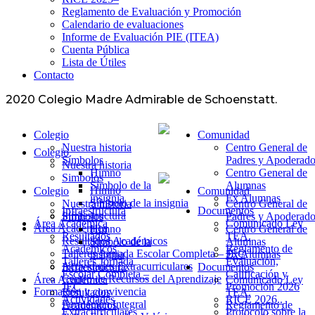
Reglamento de Evaluación y Promoción
Calendario de evaluaciones
Informe de Evaluación PIE (ITEA)
Cuenta Pública
Lista de Útiles
Contacto
2020 Colegio Madre Admirable de Schoenstatt.
Colegio
Comunidad
Nuestra historia
Centro General de
Colegio
Símbolos
Padres y Apoderado
Nuestra historia
Himno
Centro General de
Simbolos
Símbolo de la
Alumnas
Himno
Colegio
Comunidad
insignia
Ex Alumnas
Símbolo de la insignia
Nuestra historia
Centro General de
Infraestructura
Documentos
Infraestructura
Símbolos
Padres y Apoderado
Área Académica
Comunicado Ley
Área Académica
Himno
Centro General de
Resultados
TEA.
Resultados Académicos
Símbolo de la
Alumnas
Académicos
Reglamento de
Talleres Jornada Escolar Completa – JEC
insignia
Ex Alumnas
Talleres Jornada
Evaluación,
Actividades Extracurriculares
Infraestructura
Documentos
Escolar Completa –
Calificación y
Centro de Recursos del Aprendizaje
Área Académica
Comunicado Ley
JEC
Promoción 2026
Formación y convivencia
Resultados
TEA.
Actividades
RICE 2026..
Formación Integral
Académicos
Reglamento de
Extracurriculares
Protocolo sobre la