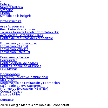
×
Colegio
Nuestra historia
Simbolos
Himno
Símbolo de la insignia
Infraestructura
Área Académica
Resultados Académicos
Talleres Jornada Escolar Completa – JEC
Actividades Extracurriculares
Centro de Recursos del Aprendizaje
Formación y convivencia
Formación Integral
Formación Valórica
Formación Espiritual
Convivencia Escolar
Comunidad
Centro general de padres
Centro General de Alumnas
Ex Alumnas
Documentos
Proyecto Educativo Institucional
RICE 2025–
Reglamento de Evaluación y Promoción
Calendario de evaluaciones
Informe de Evaluación PIE (ITEA)
Cuenta Pública
Lista de Útiles
Contacto
2020 Colegio Madre Admirable de Schoenstatt.