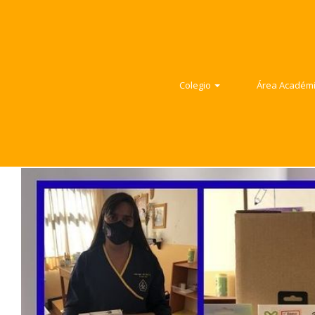
Colegio
Área Ac
Colegio
Área Académica
Colegio
Área Académ