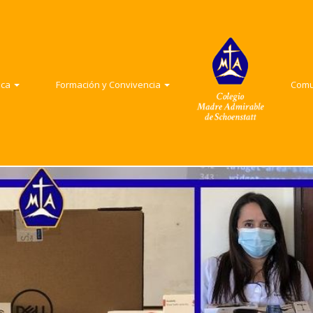
adémica
Formación y Convivencia
Comunid
Formación y convivencia
Convivencia Escolar
Comunid
ica
Formación y Convivencia
Com