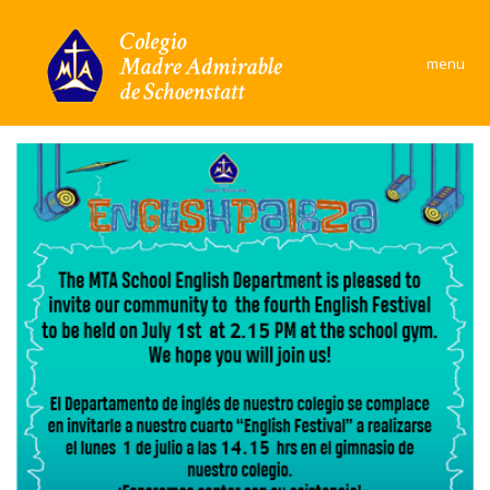
×
menu
Colegio
Área Académica
Formación y convivencia
Convivencia Escolar
Comunidad
Documentos