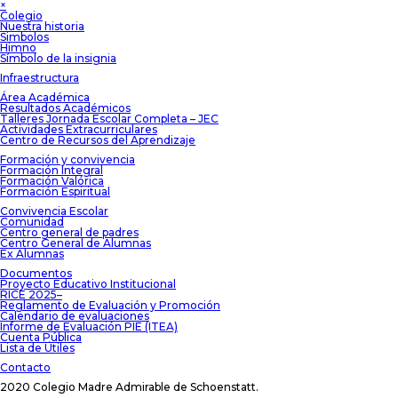
×
Colegio
Nuestra historia
Simbolos
Himno
Símbolo de la insignia
Infraestructura
Área Académica
Resultados Académicos
Talleres Jornada Escolar Completa – JEC
Actividades Extracurriculares
Centro de Recursos del Aprendizaje
Formación y convivencia
Formación Integral
Formación Valórica
Formación Espiritual
Convivencia Escolar
Comunidad
Centro general de padres
Centro General de Alumnas
Ex Alumnas
Documentos
Proyecto Educativo Institucional
RICE 2025–
Reglamento de Evaluación y Promoción
Calendario de evaluaciones
Informe de Evaluación PIE (ITEA)
Cuenta Pública
Lista de Útiles
Contacto
2020 Colegio Madre Admirable de Schoenstatt.