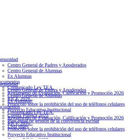
omunidad
Centro General de Padres y Apoderados
Centro General de Alumnas
Ex Alumnas
cumentos
omunidad
Comunicado Ley TEA.
Centro General de Padres y Apoderados
Reglamento de Evaluación, Calificación y Promoción 2026
Centro General de Alumnas
RICE 2026..
Ex Alumnas
Protocolo sobre la prohibición del uso de teléfonos celulares
cumentos
Proyecto Educativo Institucional
Comunicado Ley TEA.
Cuenta Pública 2025
Reglamento de Evaluación, Calificación y Promoción 2026
Plan anual de gestión de la convivencia escolar
RICE 2026..
Lista ütiles
Protocolo sobre la prohibición del uso de teléfonos celulares
Proyecto Educativo Institucional