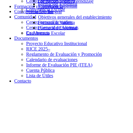
Formación Valórica
Centro de Recursos del Aprendizaje
Formación Espiritual
Formación Espiritual
Formación y Convivencia
Convivencia Escolar
Convivencia Escolar
Formación Integral
Comunidad
Objetivos generales del establecimiento
Centro general de padres
Formación Valórica
Centro General de Alumnas
Formación Espiritual
Ex Alumnas
Convivencia Escolar
Documentos
Proyecto Educativo Institucional
RICE 2025–
Reglamento de Evaluación y Promoción
Calendario de evaluaciones
Informe de Evaluación PIE (ITEA)
Cuenta Pública
Lista de Útiles
Contacto