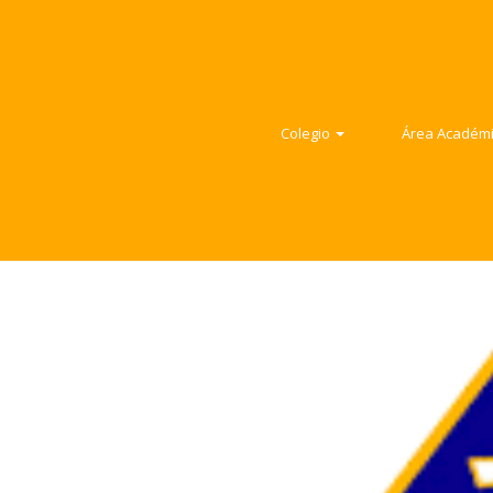
Colegio
Área Ac
Colegio
Área Académica
Colegio
Área Académ