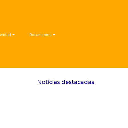
ad
Documentos
ad
Documentos
Contacto
unidad
Documentos
Noticias destacadas