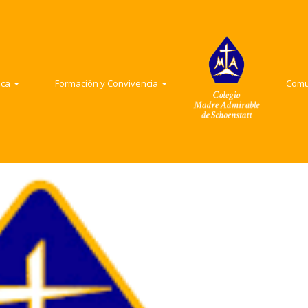
adémica
Formación y Convivencia
Comunid
Formación y convivencia
Convivencia Escolar
Comunid
ica
Formación y Convivencia
Com