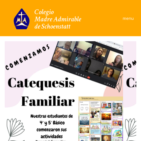
×
menu
Colegio
Área Académica
Formación y convivencia
Convivencia Escolar
Comunidad
Documentos