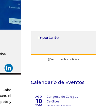
¡Atención 4° básico!
edes
Ver todas las noticias
Calendario de Eventos
el Cabo
uco. El
AGO
Congreso de Colegios
10
Católicos
speto y
2026