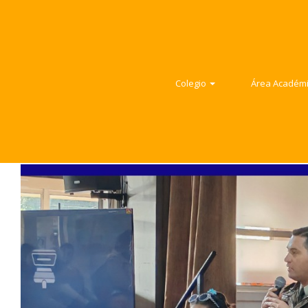
Colegio
Área Ac
Colegio
Área Académica
Colegio
Área Académ