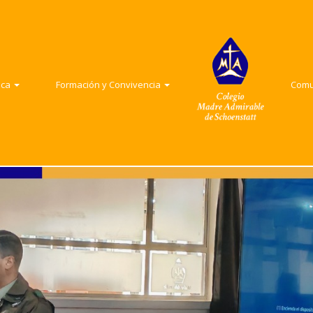
adémica
Formación y Convivencia
Comunid
Formación y convivencia
Convivencia Escolar
Comunid
ica
Formación y Convivencia
Com