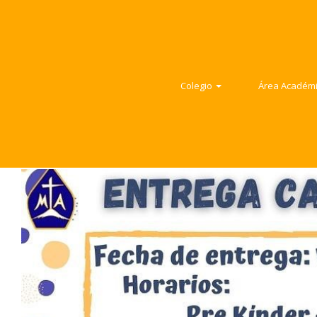
Colegio
Área Ac
Colegio
Área Académica
Colegio
Área Académ