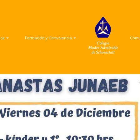
adémica
Formación y Convivencia
Comunid
Formación y convivencia
Convivencia Escolar
Comunid
ica
Formación y Convivencia
Com