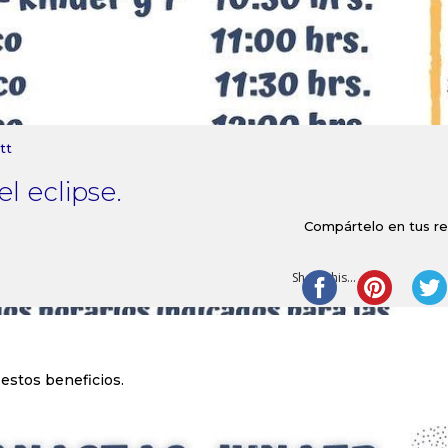
tt
l eclipse.
Compártelo en tus r
Share this...
estos beneficios.