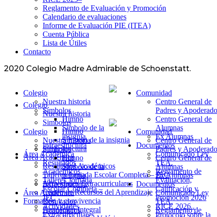
Reglamento de Evaluación y Promoción
Calendario de evaluaciones
Informe de Evaluación PIE (ITEA)
Cuenta Pública
Lista de Útiles
Contacto
2020 Colegio Madre Admirable de Schoenstatt.
Colegio
Comunidad
Nuestra historia
Centro General de
Colegio
Símbolos
Padres y Apoderado
Nuestra historia
Himno
Centro General de
Simbolos
Símbolo de la
Alumnas
Himno
Colegio
Comunidad
insignia
Ex Alumnas
Símbolo de la insignia
Nuestra historia
Centro General de
Infraestructura
Documentos
Infraestructura
Símbolos
Padres y Apoderado
Área Académica
Comunicado Ley
Área Académica
Himno
Centro General de
Resultados
TEA.
Resultados Académicos
Símbolo de la
Alumnas
Académicos
Reglamento de
Talleres Jornada Escolar Completa – JEC
insignia
Ex Alumnas
Talleres Jornada
Evaluación,
Actividades Extracurriculares
Infraestructura
Documentos
Escolar Completa –
Calificación y
Centro de Recursos del Aprendizaje
Área Académica
Comunicado Ley
JEC
Promoción 2026
Formación y convivencia
Resultados
TEA.
Actividades
RICE 2026..
Formación Integral
Académicos
Reglamento de
Extracurriculares
Protocolo sobre la