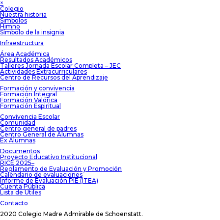
×
Colegio
Nuestra historia
Simbolos
Himno
Símbolo de la insignia
Infraestructura
Área Académica
Resultados Académicos
Talleres Jornada Escolar Completa – JEC
Actividades Extracurriculares
Centro de Recursos del Aprendizaje
Formación y convivencia
Formación Integral
Formación Valórica
Formación Espiritual
Convivencia Escolar
Comunidad
Centro general de padres
Centro General de Alumnas
Ex Alumnas
Documentos
Proyecto Educativo Institucional
RICE 2025–
Reglamento de Evaluación y Promoción
Calendario de evaluaciones
Informe de Evaluación PIE (ITEA)
Cuenta Pública
Lista de Útiles
Contacto
2020 Colegio Madre Admirable de Schoenstatt.