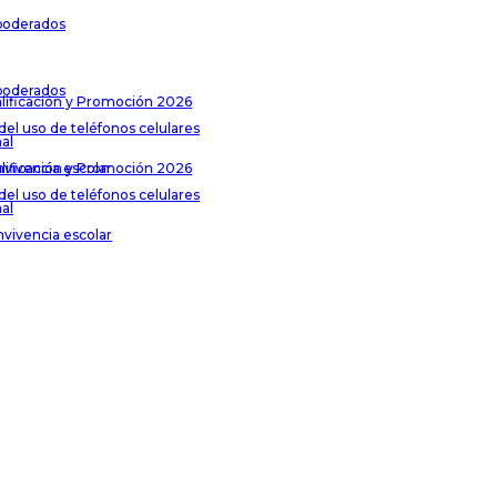
poderados
poderados
lificación y Promoción 2026
del uso de teléfonos celulares
al
lificación y Promoción 2026
nvivencia escolar
del uso de teléfonos celulares
al
nvivencia escolar