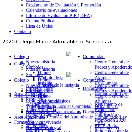
Reglamento de Evaluación y Promoción
Calendario de evaluaciones
Informe de Evaluación PIE (ITEA)
Cuenta Pública
Lista de Útiles
Contacto
2020 Colegio Madre Admirable de Schoenstatt.
Colegio
Comunidad
Nuestra historia
Centro General de
Colegio
Símbolos
Padres y Apoderado
Nuestra historia
Himno
Centro General de
Simbolos
Símbolo de la
Alumnas
Himno
Colegio
Comunidad
insignia
Ex Alumnas
Símbolo de la insignia
Nuestra historia
Centro General de
Infraestructura
Documentos
Infraestructura
Símbolos
Padres y Apoderado
Área Académica
Comunicado Ley
Área Académica
Himno
Centro General de
Resultados
TEA.
Resultados Académicos
Símbolo de la
Alumnas
Académicos
Reglamento de
Talleres Jornada Escolar Completa – JEC
insignia
Ex Alumnas
Talleres Jornada
Evaluación,
Actividades Extracurriculares
Infraestructura
Documentos
Escolar Completa –
Calificación y
Centro de Recursos del Aprendizaje
Área Académica
Comunicado Ley
JEC
Promoción 2026
Formación y convivencia
Resultados
TEA.
Actividades
RICE 2026..
Formación Integral
Académicos
Reglamento de
Extracurriculares
Protocolo sobre la