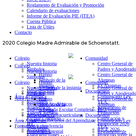
Reglamento de Evaluación y Promoción
Calendario de evaluaciones
Informe de Evaluación PIE (ITEA)
Cuenta Pública
Lista de Útiles
Contacto
2020 Colegio Madre Admirable de Schoenstatt.
Colegio
Comunidad
Nuestra historia
Centro General de
Colegio
Símbolos
Padres y Apoderado
Nuestra historia
Himno
Centro General de
Simbolos
Símbolo de la
Alumnas
Himno
Colegio
Comunidad
insignia
Ex Alumnas
Símbolo de la insignia
Nuestra historia
Centro General de
Infraestructura
Documentos
Infraestructura
Símbolos
Padres y Apoderado
Área Académica
Comunicado Ley
Área Académica
Himno
Centro General de
Resultados
TEA.
Resultados Académicos
Símbolo de la
Alumnas
Académicos
Reglamento de
Talleres Jornada Escolar Completa – JEC
insignia
Ex Alumnas
Talleres Jornada
Evaluación,
Actividades Extracurriculares
Infraestructura
Documentos
Escolar Completa –
Calificación y
Centro de Recursos del Aprendizaje
Área Académica
Comunicado Ley
JEC
Promoción 2026
Formación y convivencia
Resultados
TEA.
Actividades
RICE 2026..
Formación Integral
Académicos
Reglamento de
Extracurriculares
Protocolo sobre la