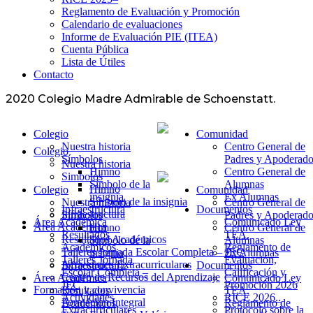
Reglamento de Evaluación y Promoción
Calendario de evaluaciones
Informe de Evaluación PIE (ITEA)
Cuenta Pública
Lista de Útiles
Contacto
2020 Colegio Madre Admirable de Schoenstatt.
Colegio
Comunidad
Nuestra historia
Centro General de
Colegio
Símbolos
Padres y Apoderado
Nuestra historia
Himno
Centro General de
Simbolos
Símbolo de la
Alumnas
Himno
Colegio
Comunidad
insignia
Ex Alumnas
Símbolo de la insignia
Nuestra historia
Centro General de
Infraestructura
Documentos
Infraestructura
Símbolos
Padres y Apoderado
Área Académica
Comunicado Ley
Área Académica
Himno
Centro General de
Resultados
TEA.
Resultados Académicos
Símbolo de la
Alumnas
Académicos
Reglamento de
Talleres Jornada Escolar Completa – JEC
insignia
Ex Alumnas
Talleres Jornada
Evaluación,
Actividades Extracurriculares
Infraestructura
Documentos
Escolar Completa –
Calificación y
Centro de Recursos del Aprendizaje
Área Académica
Comunicado Ley
JEC
Promoción 2026
Formación y convivencia
Resultados
TEA.
Actividades
RICE 2026..
Formación Integral
Académicos
Reglamento de
Extracurriculares
Protocolo sobre la