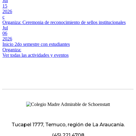
Jul
15
2026
c
Organiza: Ceremonia de reconocimiento de sellos institucionales
Jul
06
2026
Inicio 2do semestre con estudiantes
Organiza:
Ver todas las actividades y eventos
Tucapel 1777, Temuco, región de La Araucanía.
(45) 221 4708