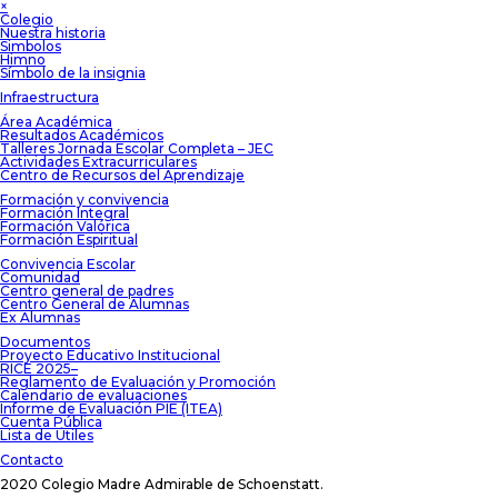
×
Colegio
Nuestra historia
Simbolos
Himno
Símbolo de la insignia
Infraestructura
Área Académica
Resultados Académicos
Talleres Jornada Escolar Completa – JEC
Actividades Extracurriculares
Centro de Recursos del Aprendizaje
Formación y convivencia
Formación Integral
Formación Valórica
Formación Espiritual
Convivencia Escolar
Comunidad
Centro general de padres
Centro General de Alumnas
Ex Alumnas
Documentos
Proyecto Educativo Institucional
RICE 2025–
Reglamento de Evaluación y Promoción
Calendario de evaluaciones
Informe de Evaluación PIE (ITEA)
Cuenta Pública
Lista de Útiles
Contacto
2020 Colegio Madre Admirable de Schoenstatt.