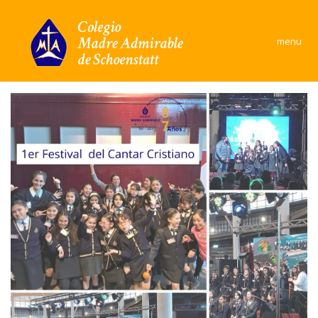
×
menu
Colegio
Área Académica
Formación y convivencia
Convivencia Escolar
Comunidad
Documentos