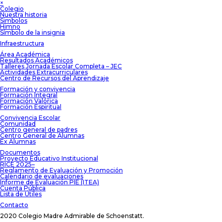
×
Colegio
Nuestra historia
Simbolos
Himno
Símbolo de la insignia
Infraestructura
Área Académica
Resultados Académicos
Talleres Jornada Escolar Completa – JEC
Actividades Extracurriculares
Centro de Recursos del Aprendizaje
Formación y convivencia
Formación Integral
Formación Valórica
Formación Espiritual
Convivencia Escolar
Comunidad
Centro general de padres
Centro General de Alumnas
Ex Alumnas
Documentos
Proyecto Educativo Institucional
RICE 2025–
Reglamento de Evaluación y Promoción
Calendario de evaluaciones
Informe de Evaluación PIE (ITEA)
Cuenta Pública
Lista de Útiles
Contacto
2020 Colegio Madre Admirable de Schoenstatt.