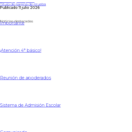
Titulo de pagina de prueba
Titulo de pagina de prueba
Publicado 11 julio 2026
Noticias destacadas
Importante
¡Atención 4° básico!
Reunión de apoderados
Sistema de Admisión Escolar