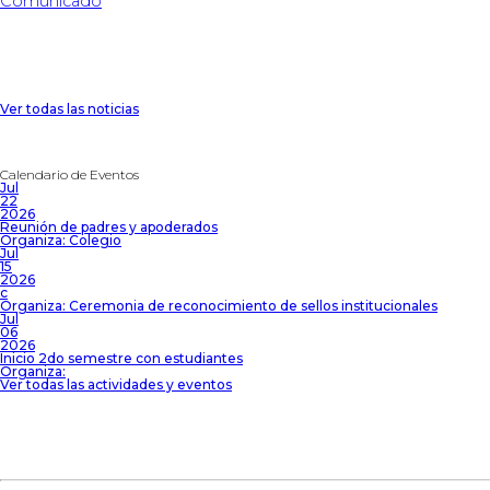
Comunicado
Ver todas las noticias
Calendario de Eventos
Jul
22
2026
Reunión de padres y apoderados
Organiza: Colegio
Jul
15
2026
c
Organiza: Ceremonia de reconocimiento de sellos institucionales
Jul
06
2026
Inicio 2do semestre con estudiantes
Organiza:
Ver todas las actividades y eventos