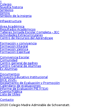
×
Colegio
Nuestra historia
Simbolos
Himno
Símbolo de la insignia
Infraestructura
Área Académica
Resultados Académicos
Talleres Jornada Escolar Completa – JEC
Actividades Extracurriculares
Centro de Recursos del Aprendizaje
Formación y convivencia
Formación Integral
Formación Valórica
Formación Espiritual
Convivencia Escolar
Comunidad
Centro general de padres
Centro General de Alumnas
Ex Alumnas
Documentos
Proyecto Educativo Institucional
RICE 2025–
Reglamento de Evaluación y Promoción
Calendario de evaluaciones
Informe de Evaluación PIE (ITEA)
Cuenta Pública
Lista de Útiles
Contacto
2020 Colegio Madre Admirable de Schoenstatt.