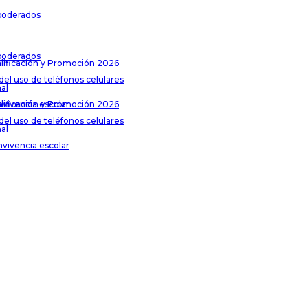
poderados
poderados
lificación y Promoción 2026
del uso de teléfonos celulares
al
lificación y Promoción 2026
nvivencia escolar
del uso de teléfonos celulares
al
nvivencia escolar